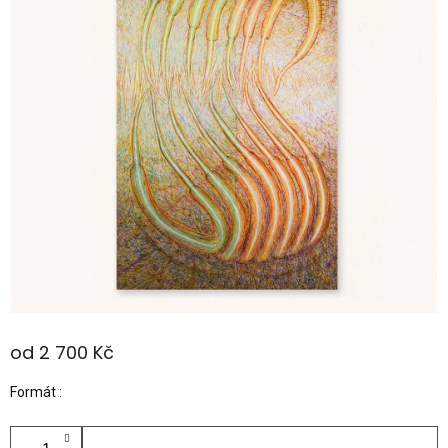
od
2 700 Kč
Měrná
Formát
cena: