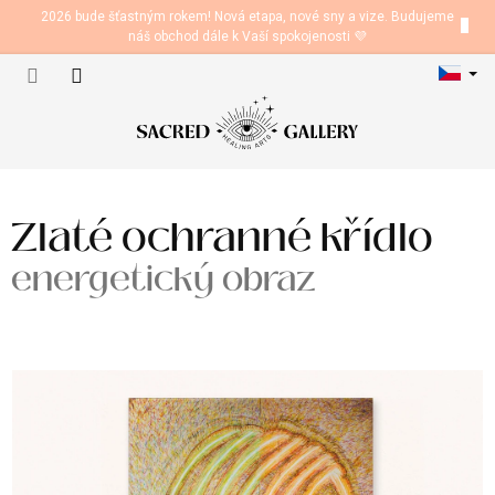
Přejít
2026 bude šťastným rokem! Nová etapa, nové sny a vize. Budujeme
na
náš obchod dále k Vaší spokojenosti 💜
obsah
Nákupní
košík
Zlaté ochranné křídlo
energetický obraz