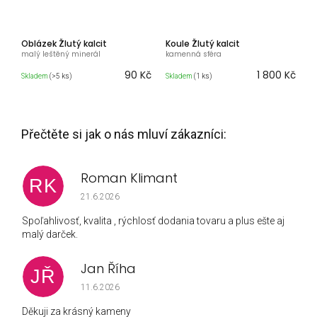
Oblázek Žlutý kalcit
Koule Žlutý kalcit
malý leštěný minerál
kamenná sféra
90 Kč
1 800 Kč
Skladem
(>5 ks)
Skladem
(1 ks)
Roman Klimant
RK
Hodnocení obchodu je 5 z 5 hvězdiček.
21.6.2026
Spoľahlivosť, kvalita , rýchlosť dodania tovaru a plus ešte aj
malý darček.
Jan Říha
JŘ
Hodnocení obchodu je 5 z 5 hvězdiček.
11.6.2026
Děkuji za krásný kameny