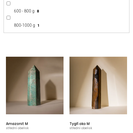
600 - 800 g
8
800-1000 g
1
V
ý
p
i
s
p
r
o
d
u
k
t
Amazonit M
Tygří oko M
ů
střední obelisk
střední obelisk