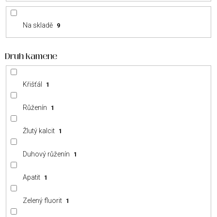
u
k
Na skladě
9
t
ů
Druh kamene
Křišťál
1
Růženín
1
Žlutý kalcit
1
Duhový růženín
1
Apatit
1
Zelený fluorit
1