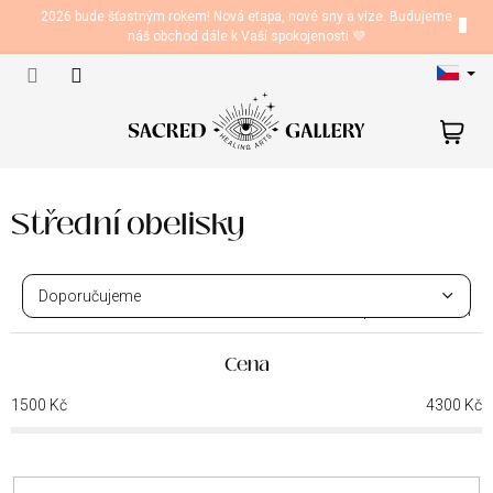
Přejít
2026 bude šťastným rokem! Nová etapa, nové sny a vize. Budujeme
na
náš obchod dále k Vaší spokojenosti 💜
obsah
N
ko
Střední obelisky
Ř
a
Doporučujeme
z
9
položek celkem
e
Nejlevnější
n
Cena
Nejdražší
í
1500
Kč
4300
Kč
p
Nejprodávanější
r
o
Abecedně
d