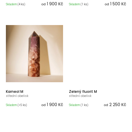
1 900 Kč
1 500 Kč
od
od
Skladem
(4 ks)
Skladem
(1 ks)
Karneol M
Zelený fluorit M
střední obelisk
střední obelisk
1 900 Kč
2 250 Kč
od
od
Skladem
(>5 ks)
Skladem
(1 ks)