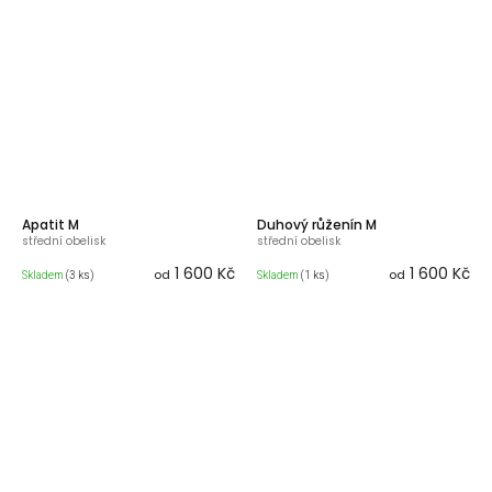
Apatit M
Duhový růženín M
střední obelisk
střední obelisk
1 600 Kč
1 600 Kč
od
od
Skladem
(3 ks)
Skladem
(1 ks)