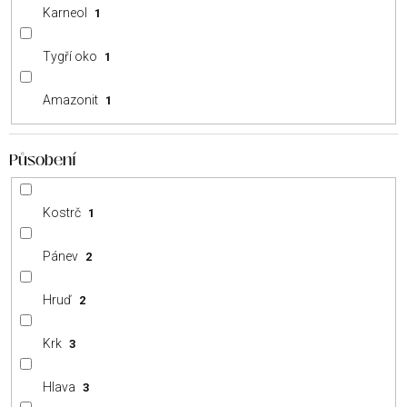
Karneol
1
Tygří oko
1
Amazonit
1
Působení
Kostrč
1
Pánev
2
Hruď
2
Krk
3
Hlava
3