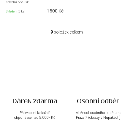
střední obelisk
1 500 Kč
Skladem
(3 ks)
9
položek celkem
O
v
l
á
d
a
c
í
p
r
v
k
Dárek zdarma
Osobní odběr
y
v
ý
Překvapení ke každé
Možnost osobního odběru na
objednávce nad 5.000,- Kč
p
Praze 7 (obrazy v Nupakách)
i
s