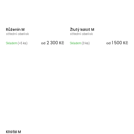
Růženín M
Žlutý kalcit M
střední obelisk
střední obelisk
2 300 Kč
1 500 Kč
od
od
Skladem
(>5 ks)
Skladem
(3 ks)
Křišťál M