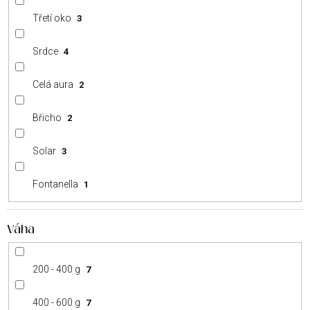
Třetí oko
3
Srdce
4
Celá aura
2
Břicho
2
Solar
3
Fontanella
1
Váha
200 - 400 g
7
400 - 600 g
7