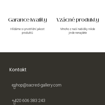
u
Garance kvality
Vzácné produkty
Hlídáme si prvotřídní jakost
Mnoho z naší nabídky nikde
produktů
jinde nenajdete
Z
á
p
a
Kontakt
t
í
eshop
@
sacred-gallery.com
+420 606 383 243