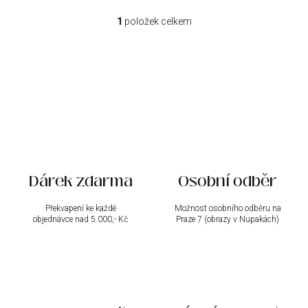
1
položek celkem
O
v
l
á
d
a
c
í
p
r
v
k
Dárek zdarma
Osobní odběr
y
v
ý
Překvapení ke každé
Možnost osobního odběru na
objednávce nad 5.000,- Kč
p
Praze 7 (obrazy v Nupakách)
i
s
u