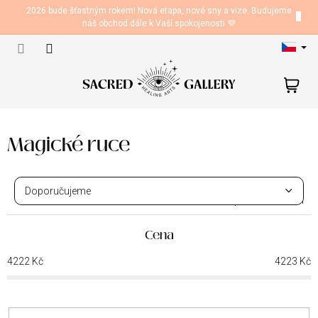
Přejít
2026 bude šťastným rokem! Nová etapa, nové sny a vize. Budujeme
na
náš obchod dále k Vaší spokojenosti 💜
obsah
N
ko
Magické ruce
Ř
a
Doporučujeme
z
1
položek celkem
e
Nejlevnější
n
Cena
Nejdražší
í
4222
Kč
4223
Kč
p
Nejprodávanější
r
o
Abecedně
d