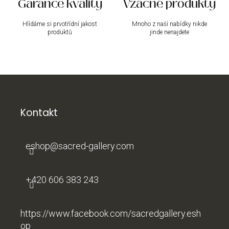
Garance kvality
Vzácné produkty
Hlídáme si prvotřídní jakost
Mnoho z naší nabídky nikde
produktů
jinde nenajdete
Z
á
p
a
Kontakt
t
í
eshop
@
sacred-gallery.com
+420 606 383 243
https://www.facebook.com/sacredgallery.esh
op