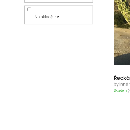
s
p
p
a
r
n
Na skladě
12
o
e
d
l
u
k
t
ů
Řecká
bylinné
Skladem
(