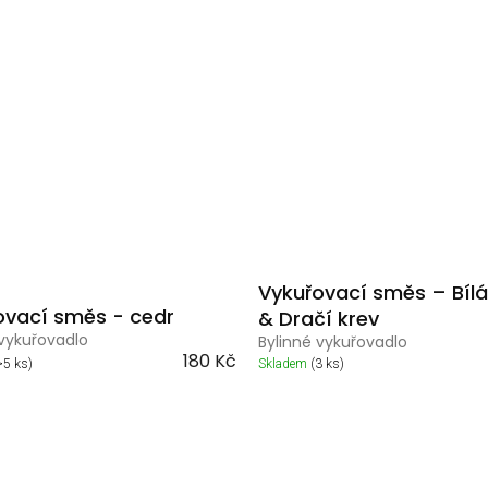
Vykuřovací směs – Bílá
ovací směs - cedr
& Dračí krev
 vykuřovadlo
Bylinné vykuřovadlo
180 Kč
>5 ks)
Skladem
(3 ks)