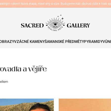
astným rokem! Nová etapa, nové sny a vize. Budujeme náš obchod dále k Vaší sp
 OBRAZY
VZÁCNÉ KAMENY
ŠAMANSKÉ PŘEDMĚTY
PYRAMIDY
VŮNĚ
ovadla a vějíře
celkem