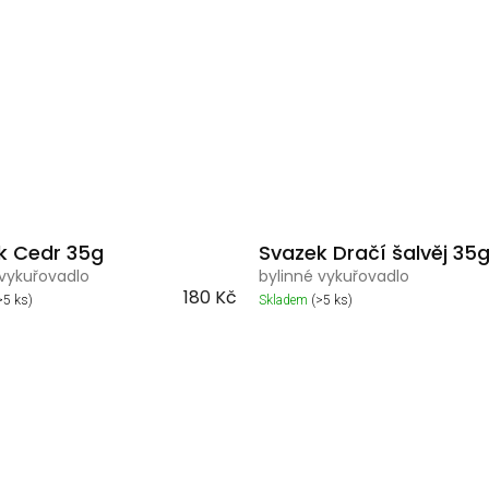
k Cedr 35g
Svazek Dračí šalvěj 35
 vykuřovadlo
bylinné vykuřovadlo
180 Kč
>5 ks)
Skladem
(>5 ks)