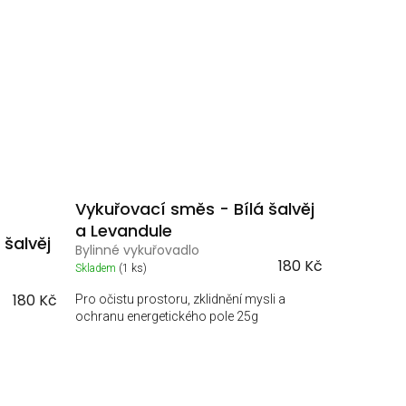
Vykuřovací směs - Bílá šalvěj
a Levandule
 šalvěj
Bylinné vykuřovadlo
180 Kč
Skladem
(1 ks)
180 Kč
Pro očistu prostoru, zklidnění mysli a
ochranu energetického pole 25g