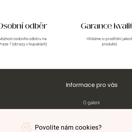
p
r
v
k
y
Osobní odběr
Garance kvali
v
ý
Možnost osobního odběru na
Hlídáme si prvotřídní jakos
p
raze 7 (obrazy v Nupakách)
produktů
i
s
u
Informace pro vás
O galerii
Kontakt
ram
Blog
Povolíte nám cookies?