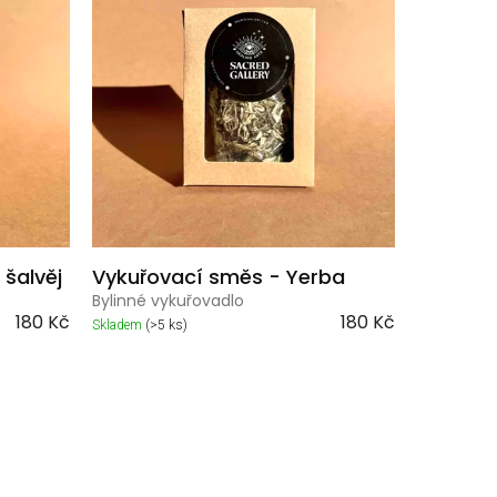
p
Nejprodávanější
r
o
Abecedně
d
u
k
t
ů
 šalvěj
Vykuřovací směs - Yerba
Bylinné vykuřovadlo
180 Kč
180 Kč
Skladem
(>5 ks)