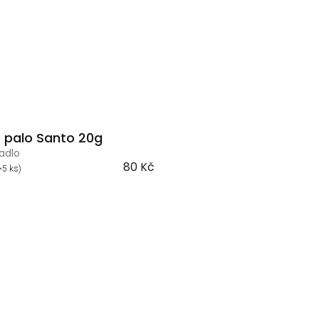
o palo Santo 20g
adlo
80 Kč
>5 ks)
O
v
l
á
d
a
c
í