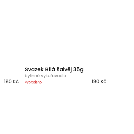
g
Svazek Bílá šalvěj 35g
bylinné vykuřovadlo
180 Kč
180 Kč
Vyprodáno