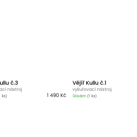
ullu č.3
Vějíř Kullu č.1
ací nástroj
vykuřovací nástroj
1 490 Kč
1 ks)
Skladem
(1 ks)