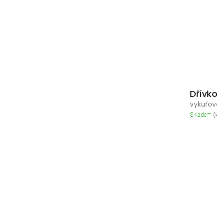
Dřívk
vykuřov
Skladem
(