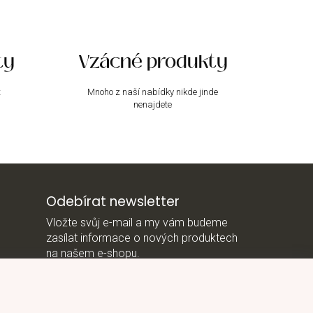
ty
Vzácné produkty
t
Mnoho z naší nabídky nikde jinde
nenajdete
Odebírat newsletter
Vložte svůj e-mail a my vám budeme
zasílat informace o nových produktech
na našem e-shopu.
E-mail