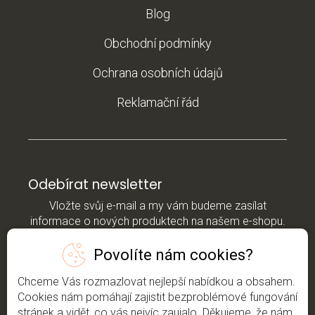
Blog
Obchodní podmínky
Ochrana osobních údajů
Reklamační řád
Odebírat newsletter
Vložte svůj e-mail a my vám budeme zasílat
informace o nových produktech na našem e-shopu.
Povolíte nám cookies?
E-mail
Chceme Vás rozmazlovat nejlepší nabídkou a obsahem.
*Vložením e-mailu souhlasíte s
podmínkami
Cookies nám pomáhají zajistit bezproblémové fungování
ochrany osobních údajů
stránek a vidět, co vás nejvíc zaujalo. Děkujeme, že nám