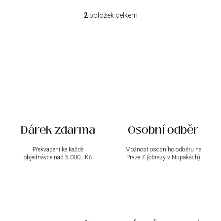
2
položek celkem
O
v
l
á
d
a
c
í
p
r
v
k
Dárek zdarma
Osobní odběr
y
v
ý
Překvapení ke každé
Možnost osobního odběru na
objednávce nad 5.000,- Kč
p
Praze 7 (obrazy v Nupakách)
i
s
u