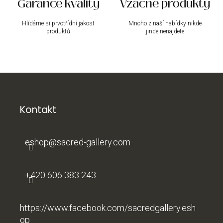
Garance kvality
Vzácné produkty
Hlídáme si prvotřídní jakost
Mnoho z naší nabídky nikde
produktů
jinde nenajdete
Z
á
p
a
Kontakt
t
í
eshop
@
sacred-gallery.com
+420 606 383 243
https://www.facebook.com/sacredgallery.esh
op