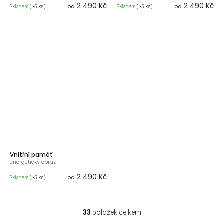
2 490 Kč
2 490 Kč
od
od
Skladem
(>5 ks)
Skladem
(>5 ks)
Vnitřní paměť
energetický obraz
2 490 Kč
od
Skladem
(>5 ks)
33
položek celkem
O