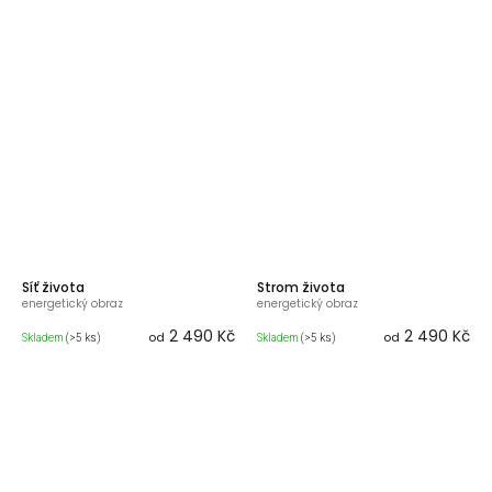
Síť života
Strom života
energetický obraz
energetický obraz
2 490 Kč
2 490 Kč
od
od
Skladem
(>5 ks)
Skladem
(>5 ks)