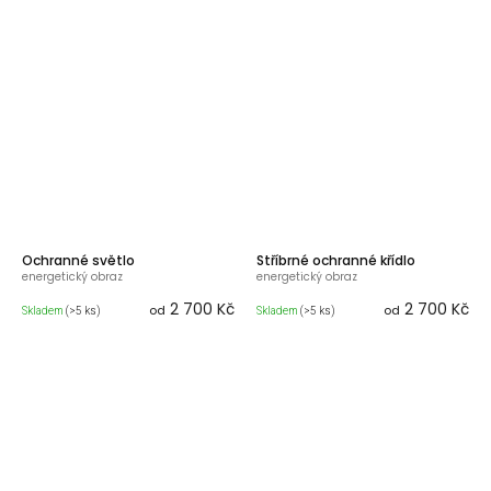
Ochranné světlo
Stříbrné ochranné křídlo
energetický obraz
energetický obraz
2 700 Kč
2 700 Kč
od
od
Skladem
(>5 ks)
Skladem
(>5 ks)