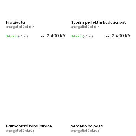
Hra života
Tvořím perfektní budoucnost
energetický obraz
energetický obraz
2 490 Kč
2 490 Kč
od
od
Skladem
(>5 ks)
Skladem
(>5 ks)
Harmonická komunikace
Semeno hojnosti
energetický obraz
energetický obraz