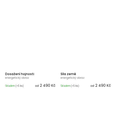
Dosažení hojnosti
Síla země
energetický obraz
energetický obraz
2 490 Kč
2 490 Kč
od
od
Skladem
(>5 ks)
Skladem
(>5 ks)