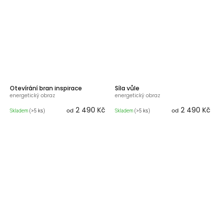
Otevírání bran inspirace
Síla vůle
energetický obraz
energetický obraz
2 490 Kč
2 490 Kč
od
od
Skladem
(>5 ks)
Skladem
(>5 ks)