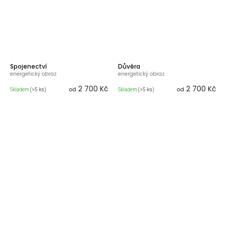
Spojenectví
Důvěra
energetický obraz
energetický obraz
2 700 Kč
2 700 Kč
od
od
Skladem
(>5 ks)
Skladem
(>5 ks)