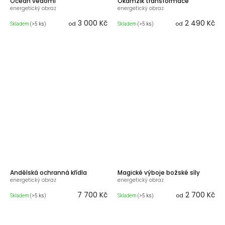
Oceán vědomí
Okamžik transformace
energetický obraz
energetický obraz
3 000 Kč
2 490 Kč
od
od
Skladem
(>5 ks)
Skladem
(>5 ks)
Andělská ochranná křídla
Magické výboje božské síly
energetický obraz
energetický obraz
7 700 Kč
2 700 Kč
od
Skladem
(>5 ks)
Skladem
(>5 ks)