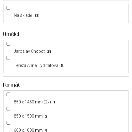
u
k
Na skladě
33
t
ů
Umělci
Jaroslav Chobot
28
Tereza Anna Tydlitátová
5
Formát
850 x 1450 mm (2x)
1
850 x 1500 mm
2
600 x 1000 mm
9