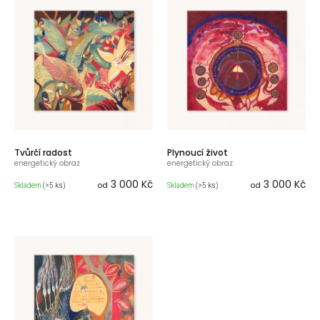
p
i
s
p
r
o
d
u
k
t
Tvůrčí radost
Plynoucí život
ů
energetický obraz
energetický obraz
3 000 Kč
3 000 Kč
od
od
Skladem
(>5 ks)
Skladem
(>5 ks)