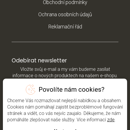
Obchodní podmínky
Ochrana osobních údajů
Reklamační řád
Odebírat newsletter
Vložte svůj e-mail a my vám budeme zasílat
informace o nových produktech na našem e-shopu.
Povolíte nám cookies?
E-mail
Chceme Vás rozmazlovat nejlepší nabídkou a obsahem.
*Vložením e-mailu souhlasíte s
podmínkami
Cookies nám pomáhají zajistit bezproblémové fungování
ochrany osobních údajů
stránek a vidět, co vás nejvíc zaujalo. Děkujeme, že nám
pomáháte zlepšovat naše služby. Více informací
zde
.
Přihlásit se