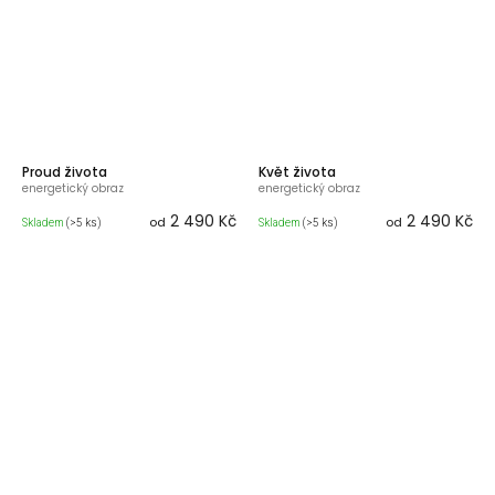
Proud života
Květ života
energetický obraz
energetický obraz
2 490 Kč
2 490 Kč
od
od
Skladem
(>5 ks)
Skladem
(>5 ks)