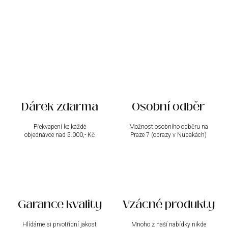
v
l
á
d
a
c
í
p
r
v
k
Dárek zdarma
Osobní odběr
y
v
ý
Překvapení ke každé
Možnost osobního odběru na
objednávce nad 5.000,- Kč
p
Praze 7 (obrazy v Nupakách)
i
s
u
Garance kvality
Vzácné produkty
Hlídáme si prvotřídní jakost
Mnoho z naší nabídky nikde