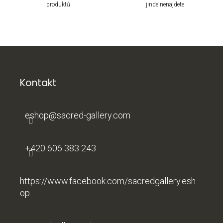
produktů
jinde nenajdete
Z
á
p
a
Kontakt
t
í
eshop
@
sacred-gallery.com
+420 606 383 243
https://www.facebook.com/sacredgallery.esh
op