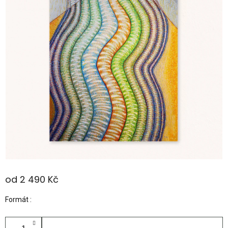
od
2 490 Kč
Měrná
Formát
cena: