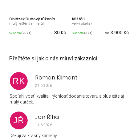
Oblázek Duhový růženín
Křišťál L
malý leštěný minerál
velký obelisk
80 Kč
3 900 Kč
od
Skladem
(>5 ks)
Skladem
(3 ks)
Roman Klimant
RK
Hodnocení obchodu je 5 z 5 hvězdiček.
21.6.2026
Spoľahlivosť, kvalita , rýchlosť dodania tovaru a plus ešte aj
malý darček.
Jan Říha
JŘ
Hodnocení obchodu je 5 z 5 hvězdiček.
11.6.2026
Děkuji za krásný kameny