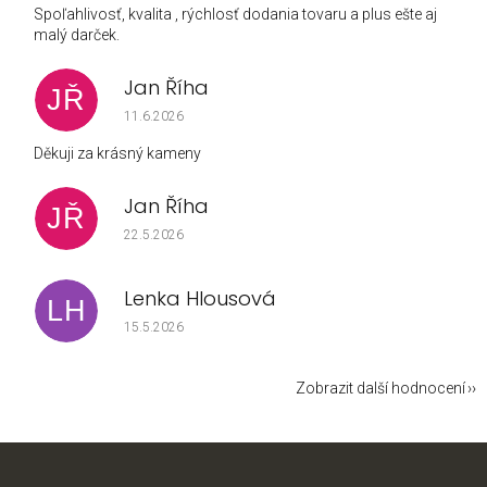
Spoľahlivosť, kvalita , rýchlosť dodania tovaru a plus ešte aj
malý darček.
Jan Říha
JŘ
Hodnocení obchodu je 5 z 5 hvězdiček.
11.6.2026
Děkuji za krásný kameny
Jan Říha
JŘ
Hodnocení obchodu je 5 z 5 hvězdiček.
22.5.2026
Lenka Hlousová
LH
Hodnocení obchodu je 5 z 5 hvězdiček.
15.5.2026
Zobrazit další hodnocení
Z
á