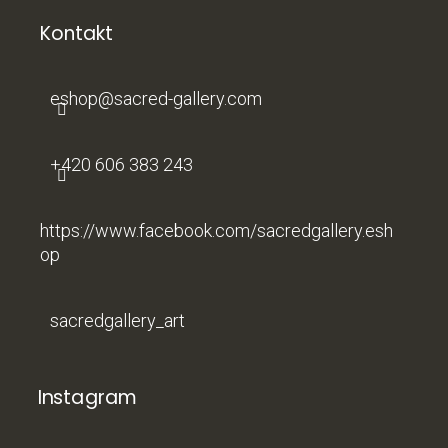
p
a
Kontakt
t
í
eshop
@
sacred-gallery.com
+420 606 383 243
https://www.facebook.com/sacredgallery.esh
op
sacredgallery_art
Instagram