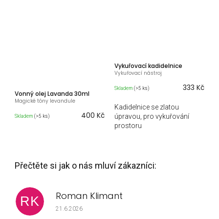
Vykuřovací kadidelnice
Vykuřovací nástroj
333 Kč
Skladem
(>5 ks)
Vonný olej Lavanda 30ml
Magické tóny levandule
Kadidelnice se zlatou
400 Kč
úpravou, pro vykuřování
Skladem
(>5 ks)
prostoru
Roman Klimant
RK
Hodnocení obchodu je 5 z 5 hvězdiček.
21.6.2026