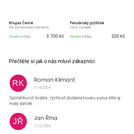
Khujas Černé
Peruánský pytlíček
set šamanských kamenů
ruční výrobek
3 700 Kč
220 Kč
Skladem
(>5 ks)
Skladem
(>5 ks)
Roman Klimant
RK
Hodnocení obchodu je 5 z 5 hvězdiček.
21.6.2026
Spoľahlivosť, kvalita , rýchlosť dodania tovaru a plus ešte aj
malý darček.
Jan Říha
JŘ
Hodnocení obchodu je 5 z 5 hvězdiček.
11.6.2026