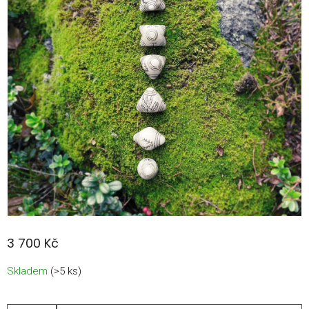
3 700 Kč
Měrná
Skladem
(>5 ks)
cena: