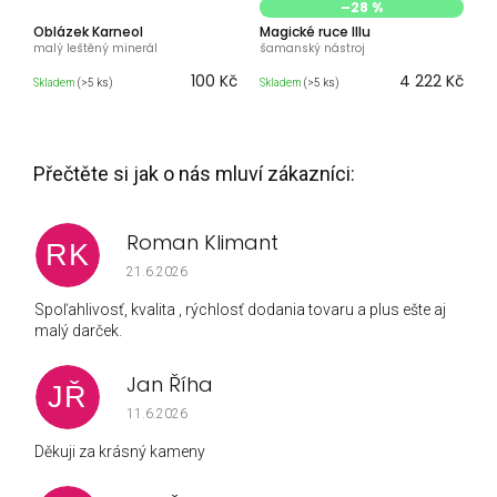
–28 %
Oblázek Karneol
Magické ruce Illu
malý leštěný minerál
šamanský nástroj
100 Kč
4 222 Kč
Skladem
(>5 ks)
Skladem
(>5 ks)
Roman Klimant
RK
Hodnocení obchodu je 5 z 5 hvězdiček.
21.6.2026
Spoľahlivosť, kvalita , rýchlosť dodania tovaru a plus ešte aj
malý darček.
Jan Říha
JŘ
Hodnocení obchodu je 5 z 5 hvězdiček.
11.6.2026
Děkuji za krásný kameny