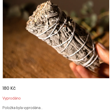
180 Kč
Měrná
Vyprodáno
cena:
Položka byla vyprodána…