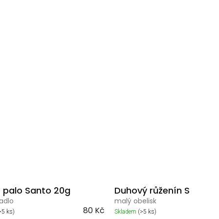
o palo Santo 20g
Duhový růženín S
adlo
malý obelisk
80 Kč
>5 ks)
Skladem
(>5 ks)