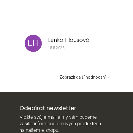
Lenka Hlousová
LH
e 5 z 5 hvězdiček.
Hodnocení obchodu je 5 z 5 hvězdiček.
15.5.2026
Zobrazit další hodnocení
Odebírat newsletter
Vložte svůj e-mail a my vám budeme
zasílat informace o nových produktech
na našem e-shopu.