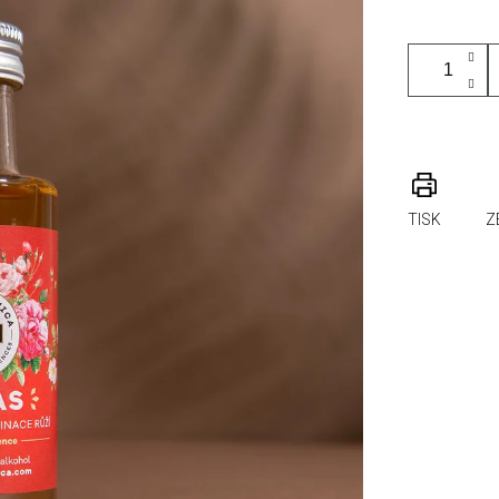
TISK
Z