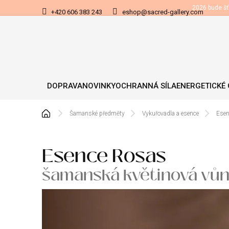
Přejít
2026 bude šť
+420 606 383 243
eshop@sacred-gallery.com
na
obsah
DOPRAVA
NOVINKY
OCHRANNÁ SÍLA
ENERGETICKÉ
Domů
Šamanské předměty
Vykuřovadla a esence
Esen
Esence Rosas
šamanská květinová vů