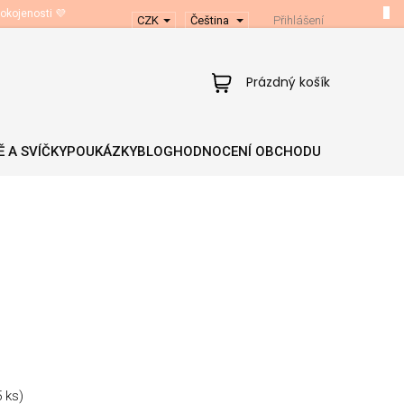
okojenosti 💜
CZK
Čeština
Přihlášení
Nákupní
Prázdný košík
košík
 A SVÍČKY
POUKÁZKY
BLOG
HODNOCENÍ OBCHODU
5 ks)