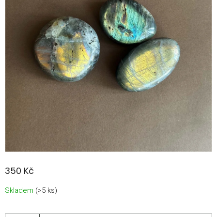
350 Kč
Měrná
Skladem
(>5 ks)
cena: