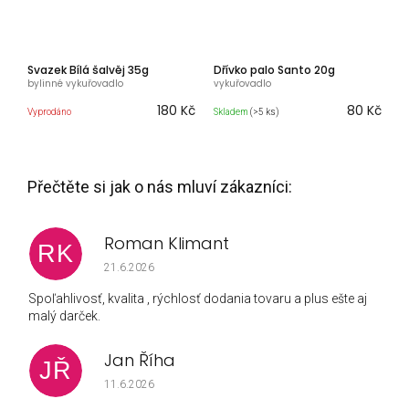
Svazek Bílá šalvěj 35g
Dřívko palo Santo 20g
bylinné vykuřovadlo
vykuřovadlo
180 Kč
80 Kč
Vyprodáno
Skladem
(>5 ks)
Roman Klimant
RK
Hodnocení obchodu je 5 z 5 hvězdiček.
21.6.2026
Spoľahlivosť, kvalita , rýchlosť dodania tovaru a plus ešte aj
malý darček.
Jan Říha
JŘ
Hodnocení obchodu je 5 z 5 hvězdiček.
11.6.2026