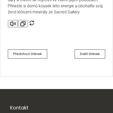
Přineste si domů kousek této energie a obohaťte svůj
život léčivými minerály ze Sacred Gallery.
Předchozí článek
Další článek
Z
á
p
a
Kontakt