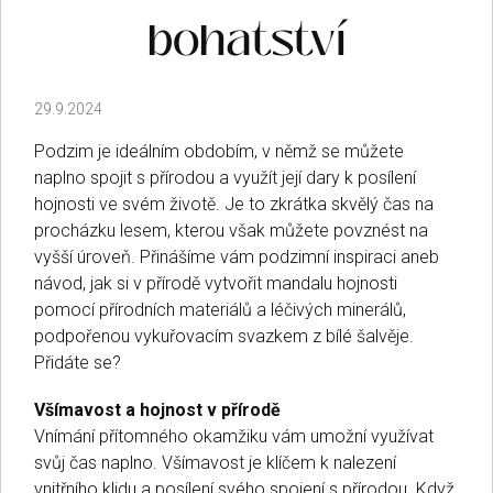
bohatství
29.9.2024
Podzim je ideálním obdobím, v němž se můžete
naplno spojit s přírodou a využít její dary k posílení
hojnosti ve svém životě. Je to zkrátka skvělý čas na
procházku lesem, kterou však můžete povznést na
vyšší úroveň. Přinášíme vám podzimní inspiraci aneb
návod, jak si v přírodě vytvořit mandalu hojnosti
pomocí přírodních materiálů a léčivých minerálů,
podpořenou vykuřovacím svazkem z bílé šalvěje.
Přidáte se?
Všímavost a hojnost v přírodě
Vnímání přítomného okamžiku vám umožní využívat
svůj čas naplno. Všímavost je klíčem k nalezení
vnitřního klidu a posílení svého spojení s přírodou. Když