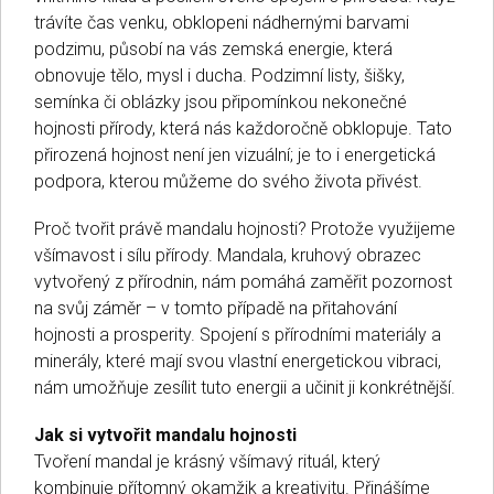
trávíte čas venku, obklopeni nádhernými barvami
podzimu, působí na vás zemská energie, která
obnovuje tělo, mysl i ducha. Podzimní listy, šišky,
semínka či oblázky jsou připomínkou nekonečné
hojnosti přírody, která nás každoročně obklopuje. Tato
přirozená hojnost není jen vizuální; je to i energetická
podpora, kterou můžeme do svého života přivést.
Proč tvořit právě mandalu hojnosti? Protože využijeme
všímavost i sílu přírody. Mandala, kruhový obrazec
vytvořený z přírodnin, nám pomáhá zaměřit pozornost
na svůj záměr – v tomto případě na přitahování
hojnosti a prosperity. Spojení s přírodními materiály a
minerály, které mají svou vlastní energetickou vibraci,
nám umožňuje zesílit tuto energii a učinit ji konkrétnější.
Jak si vytvořit mandalu hojnosti
Tvoření mandal je krásný všímavý rituál, který
kombinuje přítomný okamžik a kreativitu. Přinášíme