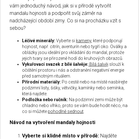
vám jednoduchý návod, jak si v přírodě vytvořit
mandalu hojnosti a podpořit svůj záměr na
nadcházející období zimy. Co si na procházku vzít s
sebou?
Léčivé minerály:
Vyberte si
kameny
, které podporují
hojnost, např. citrín, aventurín nebo tygří oko. Oválky a
oblázky jsou ideální pro vkládání do mandal, protože
jejich tvary se přirozeně hodí do kruhových obrazců.
Vykuřovací svazek z bílé šalvěje:
Bílá šalvěj
slouží k
očištění prostoru i nás a odstranění negativní energie
před samotným rituálem.
Přírodní materiály:
Po cestě nebo na místě nasbírejte
podzimní listy, šišky, větvičky, kamínky nebo semínka,
která najdete.
Podložka nebo ručník:
Na podzimní zemi může být
chladno nebo vlhko, proto se vám bude hodit něco, na
co si můžete
pohodlně sednout
.
Návod na vytvoření mandaly hojnosti
Vyberte si klidné místo v přírodě:
Najděte