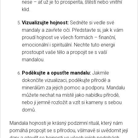
nese – ať už je to prosperita, štěstí nebo vnitřní
klid.
Vizualizujte hojnost:
Sedněte si vedle své
mandaly a zavřete oči. Představte si, jak k vám
proudí hojnost ve všech formách – finanční,
emocionální i spirituální. Nechte tuto energii
prostoupit vaše tělo a propojit se s vaší
mandalou.
Poděkujte a opusťte mandalu:
Jakmile
dokončíte vizualizaci, poděkujte přírodě a
minerálům za jejich pomoc a podporu. Mandalu
můžete nechat na místě jako nabídku přírodě,
nebo ji jemně rozložit a vzít si kameny s sebou
domů.
Mandala hojnosti je krásný podzimní rituál, který nám
pomáhá propojit se s přírodou, všímavě si uvědomit její
dary a otevřít se hojnosti ve všech jejích podobách.