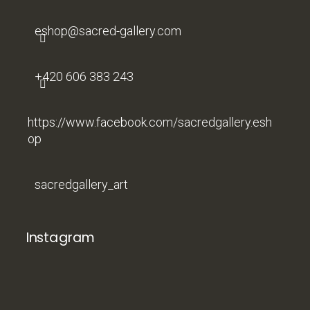
t
í
eshop
@
sacred-gallery.com
+420 606 383 243
https://www.facebook.com/sacredgallery.esh
op
sacredgallery_art
Instagram