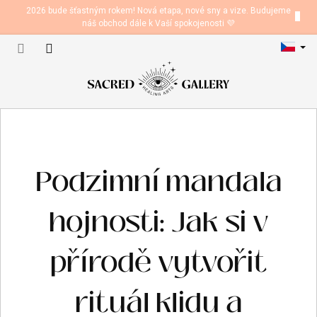
Přejít
2026 bude šťastným rokem! Nová etapa, nové sny a vize. Budujeme
na
náš obchod dále k Vaší spokojenosti 💜
obsah
Nákupní
košík
Podzimní mandala
hojnosti: Jak si v
přírodě vytvořit
rituál klidu a