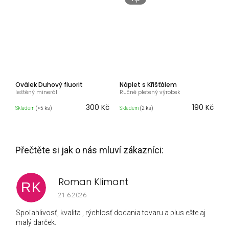
Oválek Duhový fluorit
Náplet s Křišťálem
leštěný minerál
Ručně pletený výrobek
300 Kč
190 Kč
Skladem
(>5 ks)
Skladem
(2 ks)
Roman Klimant
RK
Hodnocení obchodu je 5 z 5 hvězdiček.
21.6.2026
Spoľahlivosť, kvalita , rýchlosť dodania tovaru a plus ešte aj
malý darček.