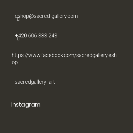
t
í
eshop
@
sacred-gallery.com
+420 606 383 243
https://www.facebook.com/sacredgallery.esh
op
sacredgallery_art
Instagram