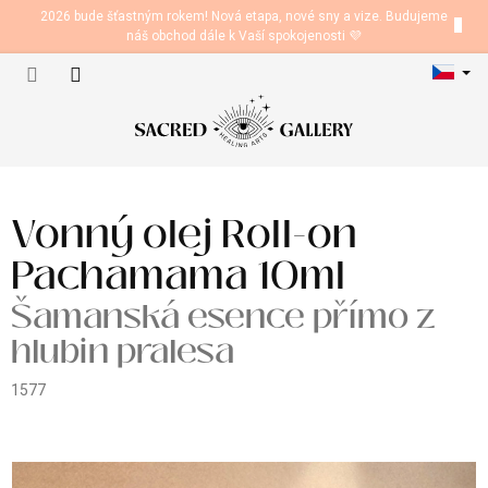
Přejít
2026 bude šťastným rokem! Nová etapa, nové sny a vize. Budujeme
na
náš obchod dále k Vaší spokojenosti 💜
obsah
Nákupní
košík
Vonný olej Roll-on
Pachamama 10ml
Šamanská esence přímo z
hlubin pralesa
1577