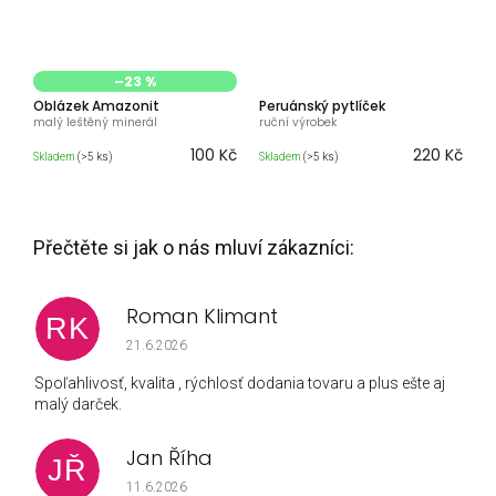
–23 %
Oblázek Amazonit
Peruánský pytlíček
malý leštěný minerál
ruční výrobek
100 Kč
220 Kč
Skladem
(>5 ks)
Skladem
(>5 ks)
Roman Klimant
RK
Hodnocení obchodu je 5 z 5 hvězdiček.
21.6.2026
Spoľahlivosť, kvalita , rýchlosť dodania tovaru a plus ešte aj
malý darček.
Jan Říha
JŘ
Hodnocení obchodu je 5 z 5 hvězdiček.
11.6.2026