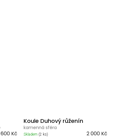
Koule Duhový růženín
e
kamenná sféra
600 Kč
2 000 Kč
Skladem
(2 ks)