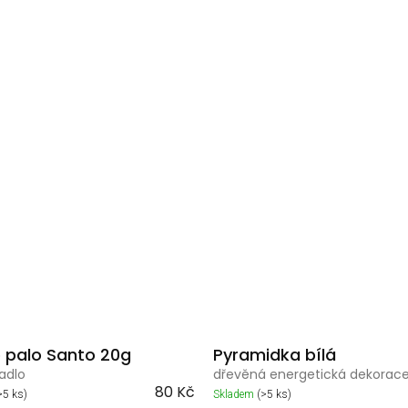
o palo Santo 20g
Pyramidka bílá
adlo
dřevěná energetická dekorac
80 Kč
>5 ks)
Skladem
(>5 ks)