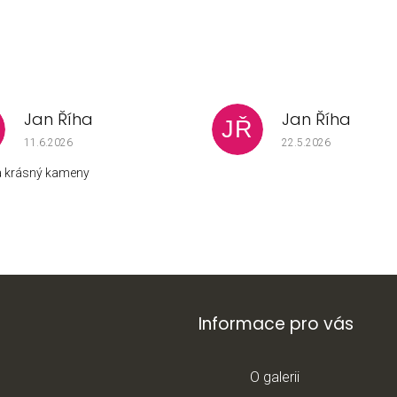
Jan Říha
Jan Říha
JŘ
Hodnocení obchodu je 5 z 5 hvězdiček.
Hodnocení obchodu j
11.6.2026
22.5.2026
za krásný kameny
Informace pro vás
O galerii