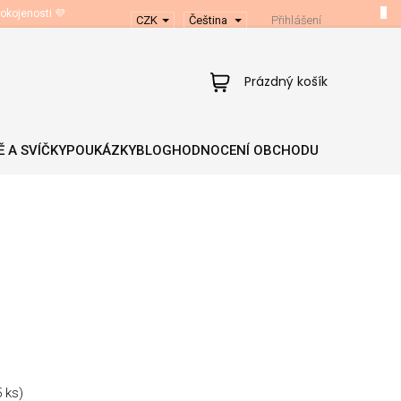
okojenosti 💜
CZK
Čeština
Přihlášení
Nákupní
Prázdný košík
košík
 A SVÍČKY
POUKÁZKY
BLOG
HODNOCENÍ OBCHODU
5 ks)