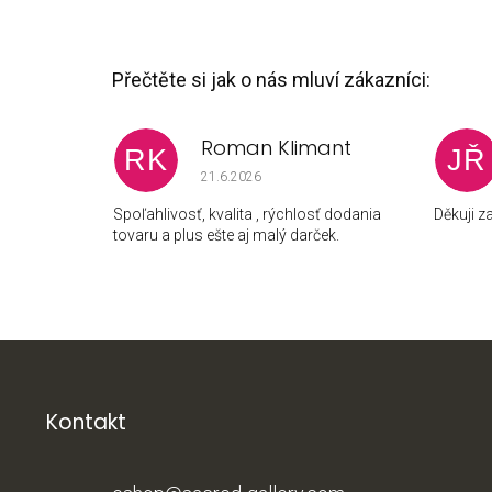
Roman Klimant
RK
JŘ
Hodnocení obchodu je 5 z 5 hvězdiček.
21.6.2026
Spoľahlivosť, kvalita , rýchlosť dodania
Děkuji 
tovaru a plus ešte aj malý darček.
Z
á
p
Kontakt
a
t
í