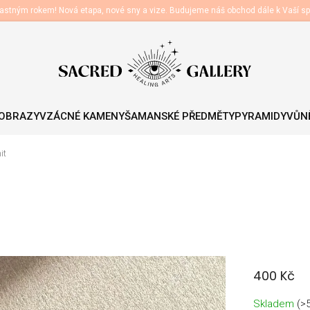
astným rokem! Nová etapa, nové sny a vize. Budujeme náš obchod dále k Vaší sp
 OBRAZY
VZÁCNÉ KAMENY
ŠAMANSKÉ PŘEDMĚTY
PYRAMIDY
VŮNĚ
it
400 Kč
Měrná
Skladem
(>
cena: