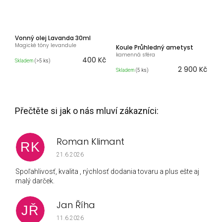
Vonný olej Lavanda 30ml
Magické tóny levandule
Koule Průhledný ametyst
kamenná sféra
400 Kč
Skladem
(>5 ks)
2 900 Kč
Skladem
(5 ks)
Roman Klimant
RK
Hodnocení obchodu je 5 z 5 hvězdiček.
21.6.2026
Spoľahlivosť, kvalita , rýchlosť dodania tovaru a plus ešte aj
malý darček.
Jan Říha
JŘ
Hodnocení obchodu je 5 z 5 hvězdiček.
11.6.2026