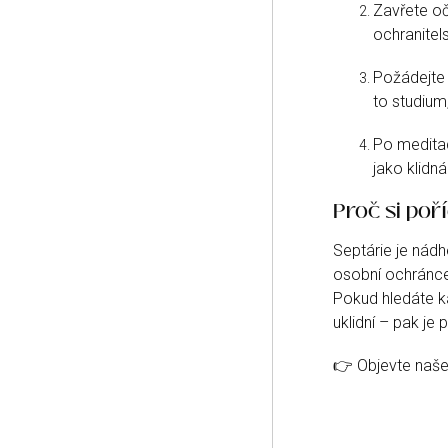
Zavřete oč
ochranitels
Požádejte 
to studium
Po meditaci
jako klidná 
Proč si poří
Septárie je nádh
osobní ochránce 
Pokud hledáte k
uklidní – pak je
👉 Objevte naš