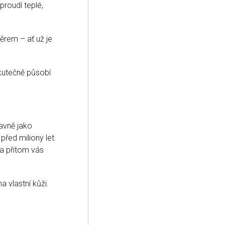
proudí teplé,
ěrem – ať už je
 skutečně působí
avně jako
řed miliony let.
a přitom vás
na vlastní kůži.