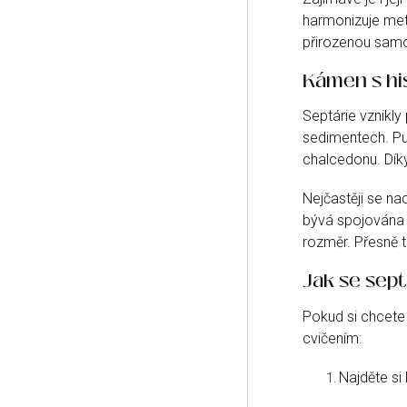
harmonizuje meta
přirozenou samol
Kámen s his
Septárie vznikly 
sedimentech. Pukl
chalcedonu. Dík
Nejčastěji se n
bývá spojována i
rozměr. Přesně 
Jak se sept
Pokud si chcete
cvičením:
Najděte si