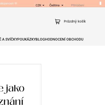
okojenosti 💜
CZK
Čeština
Přihlášení
Nákupní
Prázdný košík
košík
 A SVÍČKY
POUKÁZKY
BLOG
HODNOCENÍ OBCHODU
e jako
znání