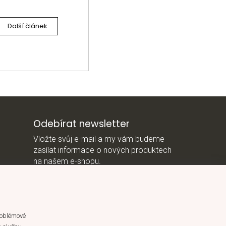
Další článek
Odebírat newsletter
Vložte svůj e-mail a my vám budeme
zasílat informace o nových produktech
na našem e-shopu.
E-mail
*Vložením e-mailu souhlasíte s
roblémové
podmínkami ochrany osobních údajů