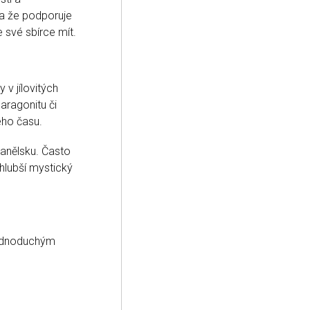
 a že podporuje
 své sbírce mít.
 v jílovitých
 aragonitu či
ého času.
panělsku. Často
hlubší mystický
 jednoduchým