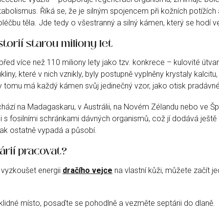
bolismus. Říká se, že je silným spojencem při kožních potížích
éčbu těla. Jde tedy o všestranný a silný kámen, který se hodí ve
torií starou miliony let
před více než 110 miliony lety jako tzv. konkrece – kulovité útvary
iny, které v nich vznikly, byly postupně vyplněny krystaly kalcitu,
y tomu má každý kámen svůj jedinečný vzor, jako otisk pradávn
achází na Madagaskaru, v Austrálii, na Novém Zélandu nebo ve Š
 s fosilními schránkami dávných organismů, což jí dodává ještě 
tak ostatně vypadá a působí.
árií pracovat?
 vyzkoušet energii
dračího vejce
na vlastní kůži, můžete začít
 klidné místo, posaďte se pohodlně a vezměte septárii do dlaně.