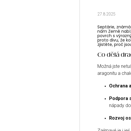
27.8.2025
Septárie, známá 
nám Země nabízí
povrch s výrazný
proto divu, že k
zjistěte, proč jso
Co dělá dr
Možná jste netuši
aragonitu a chal
Ochrana a
Podpora s
nápady do 
Rozvoj os
Zajímavé je i je