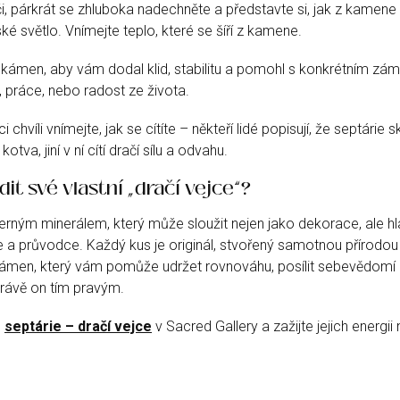
i, párkrát se zhluboka nadechněte a představte si, jak z kamene 
ké světlo. Vnímejte teplo, které se šíří z kamene.
kámen, aby vám dodal klid, stabilitu a pomohl s konkrétním zám
, práce, nebo radost ze života.
 chvíli vnímejte, jak se cítíte – někteří lidé popisují, že septárie
kotva, jiní v ní cítí dračí sílu a odvahu.
dit své vlastní „dračí vejce“?
erným minerálem, který může sloužit nejen jako dekorace, ale hl
a průvodce. Každý kus je originál, stvořený samotnou přírodou p
ámen, který vám pomůže udržet rovnováhu, posílit sebevědomí 
 právě on tím pravým.
e
septárie – dračí vejce
v Sacred Gallery a zažijte jejich energii 