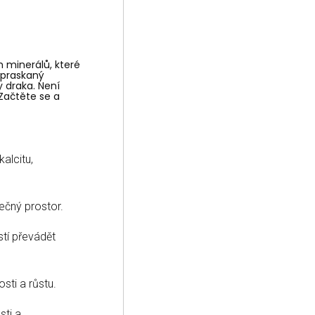
h minerálů, které
opraskaný
y draka. Není
 Začtěte se a
kalcitu,
pečný prostor.
tí převádět
osti a růstu.
sti a