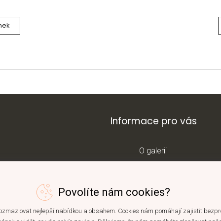
nek
Informace pro vás
O galerii
Kontakt
ram
Blog
Povolíte nám cookies?
Obchodní podmínky
zmazlovat nejlepší nabídkou a obsahem. Cookies nám pomáhají zajistit bezp