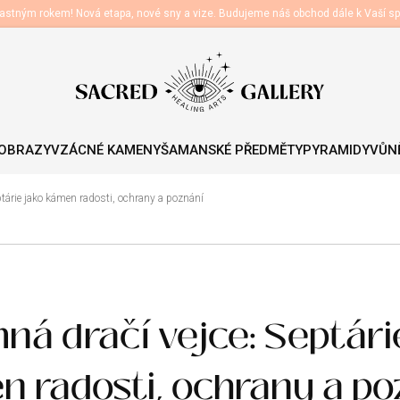
astným rokem! Nová etapa, nové sny a vize. Budujeme náš obchod dále k Vaší sp
 OBRAZY
VZÁCNÉ KAMENY
ŠAMANSKÉ PŘEDMĚTY
PYRAMIDY
VŮNĚ
ptárie jako kámen radosti, ochrany a poznání
ná dračí vejce: Septári
n radosti, ochrany a po