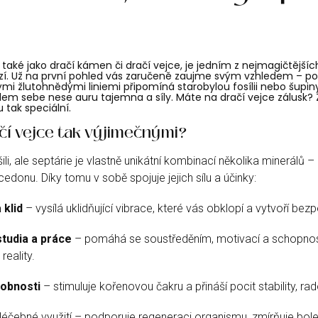
také jako dračí kámen či dračí vejce, je jedním z nejmagičtějšíc
. Už na první pohled vás zaručeně zaujme svým vzhledem – p
mi žlutohnědými liniemi připomíná starobylou fosílii nebo šupin
olem sebe nese auru tajemna a síly. Máte na dračí vejce zálusk?
u tak speciální.
ačí vejce tak výjimečnými?
li, ale septárie je vlastně unikátní kombinací několika minerálů – 
cedonu. Díky tomu v sobě spojuje jejich sílu a účinky:
 klid
– vysílá uklidňující vibrace, které vás obklopí a vytvoří bez
tudia a práce
– pomáhá se soustředěním, motivací a schopnos
reality.
obnosti
– stimuluje kořenovou čakru a přináší pocit stability, rad
jí léčebné využití – podporuje regeneraci organismu, zmírňuje bole