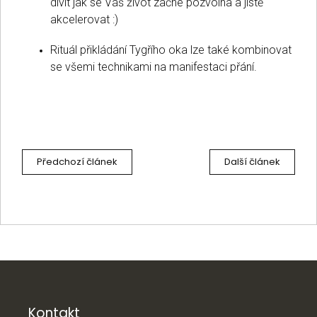
divit jak se Váš život začne pozvolna a jistě
akcelerovat :)
Rituál přikládání Tygřího oka lze také kombinovat
se všemi technikami na manifestaci přání.
Předchozí článek
Další článek
Z
á
p
a
Kontakt