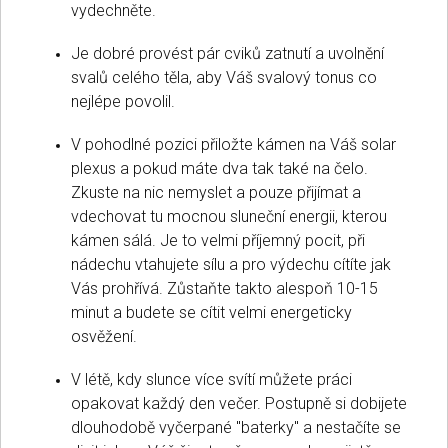
vydechněte.
Je dobré provést pár cviků zatnutí a uvolnění
svalů celého těla, aby Váš svalový tonus co
nejlépe povolil.
V pohodlné pozici přiložte kámen na Váš solar
plexus a pokud máte dva tak také na čelo.
Zkuste na nic nemyslet a pouze přijímat a
vdechovat tu mocnou sluneční energii, kterou
kámen sálá. Je to velmi příjemný pocit, při
nádechu vtahujete sílu a pro výdechu cítíte jak
Vás prohřívá. Zůstaňte takto alespoň 10-15
minut a budete se cítit velmi energeticky
osvěžení.
V létě, kdy slunce více svítí můžete práci
opakovat každý den večer. Postupně si dobijete
dlouhodobě vyčerpané "baterky" a nestačíte se