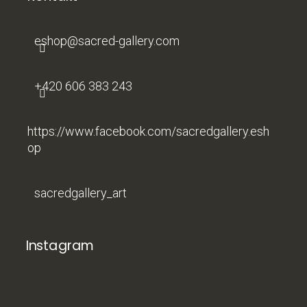
t
í
eshop
@
sacred-gallery.com
+420 606 383 243
https://www.facebook.com/sacredgallery.esh
op
sacredgallery_art
Instagram