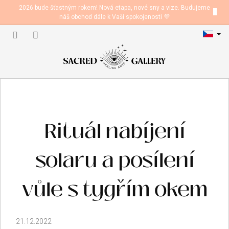
Přejít
2026 bude šťastným rokem! Nová etapa, nové sny a vize. Budujeme
na
náš obchod dále k Vaší spokojenosti 💜
obsah
Nákupní
košík
Rituál nabíjení
solaru a posílení
vůle s tygřím okem
21.12.2022