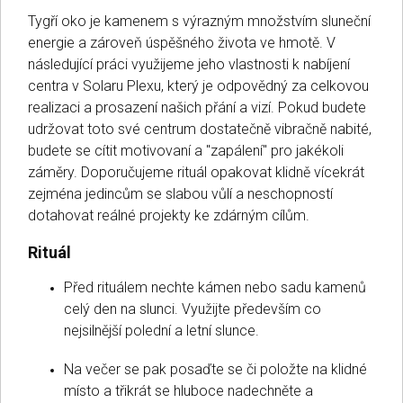
Tygří oko je kamenem s výrazným množstvím sluneční
energie a zároveň úspěšného života ve hmotě. V
následující práci využijeme jeho vlastnosti k nabíjení
centra v Solaru Plexu, který je odpovědný za celkovou
realizaci a prosazení našich přání a vizí. Pokud budete
udržovat toto své centrum dostatečně vibračně nabité,
budete se cítit motivovaní a "zapálení" pro jakékoli
záměry. Doporučujeme rituál opakovat klidně vícekrát
zejména jedincům se slabou vůlí a neschopností
dotahovat reálné projekty ke zdárným cílům.
Rituál
Před rituálem nechte kámen nebo sadu kamenů
celý den na slunci. Využijte především co
nejsilnější polední a letní slunce.
Na večer se pak posaďte se či položte na klidné
místo a třikrát se hluboce nadechněte a