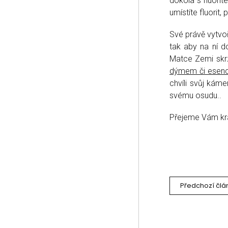
dokola s fluorit
umístíte fluorit,
Své právě vytvo
tak aby na ní d
Matce Zemi skrz
dýmem či esenc
chvíli svůj kám
svému osudu..
Přejeme Vám krás
Předchozí člá