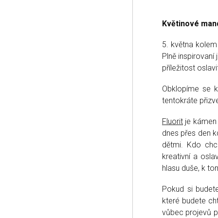
Květinové mand
5. května kolem 
Plně inspirovaní
příležitost oslavi
Obklopíme se kv
tentokráte přizve
Fluorit
je kámen r
dnes přes den kd
dětmi. Kdo chce
kreativní a osl
hlasu duše, k tom
Pokud si budete 
které budete chtí
vůbec projevů p