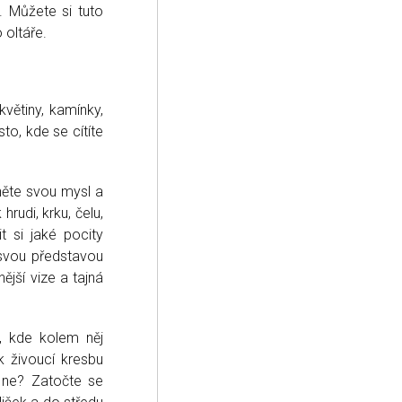
. Můžete si tuto
 oltáře.
květiny, kamínky,
to, kde se cítíte
něte svou mysl a
k hrudi, krku, čelu,
t si jaké pocity
e svou představou
jší vize a tajná
o, kde kolem něj
k živoucí kresbu
 ne? Zatočte se