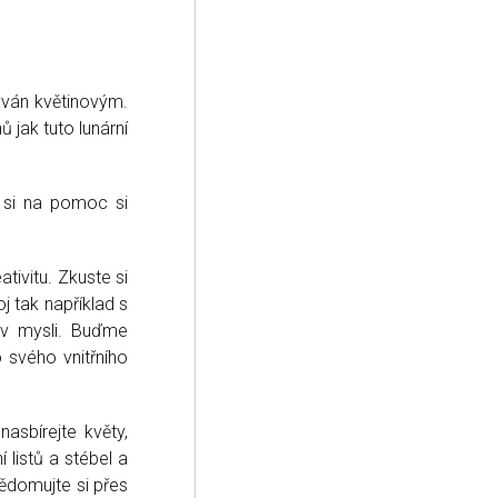
zýván květinovým.
 jak tuto lunární
ů si na pomoc si
ativitu. Zkuste si
j tak například s
o v mysli. Buďme
 svého vnitřního
nasbírejte květy,
í listů a stébel a
ědomujte si přes