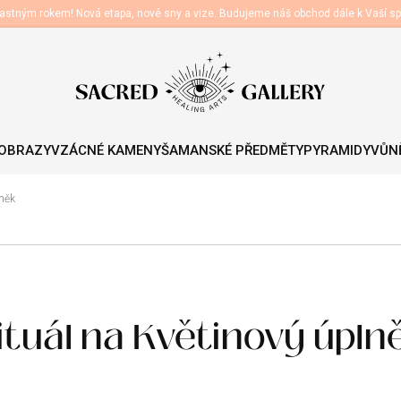
astným rokem! Nová etapa, nové sny a vize. Budujeme náš obchod dále k Vaší sp
 OBRAZY
VZÁCNÉ KAMENY
ŠAMANSKÉ PŘEDMĚTY
PYRAMIDY
VŮNĚ
lněk
ituál na Květinový úpln