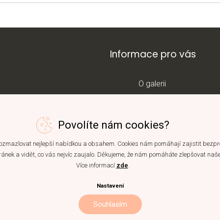
Informace pro vás
O galerii
Kontakt
ram
Blog
Povolíte nám cookies?
Obchodní podmínky
zmazlovat nejlepší nabídkou a obsahem. Cookies nám pomáhají zajistit bezp
ránek a vidět, co vás nejvíc zaujalo. Děkujeme, že nám pomáháte zlepšovat naše
Ochrana osobních údaj
Více informací
zde
.
Reklamační řád
Nastavení
Souhlasím