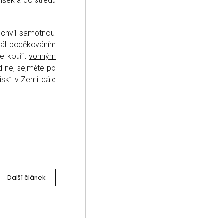
lišek a do středu
chvíli samotnou,
tuál poděkováním
e kouřit
vonným
 ne, sejměte po
isk” v Zemi dále
Další článek