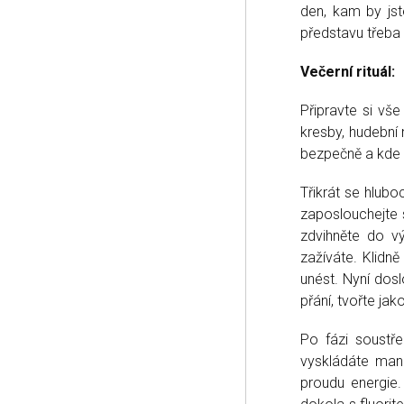
den, kam by jst
představu třeba
Večerní rituál:
Připravte si vše
kresby, hudební 
bezpečně a kde s
T
řikrát se hlub
zaposlouchejte 
zdvihněte do vý
zažíváte. Klidně
unést. Nyní dos
přání, tvořte ja
Po fázi soustře
vyskládáte mand
proudu energie