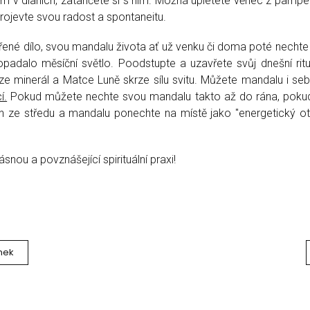
em v dlaních, zatančete si s ním. Možná upletete věnec z pampe
 projevte svou radost a spontaneitu.
řené dílo, svou mandalu života ať už venku či doma poté nechte 
opadalo měsíční světlo. Poodstupte a uzavřete svůj dnešní ri
e minerál a Matce Luně skrze sílu svitu. Můžete mandalu i seb
í.
Pokud můžete nechte svou mandalu takto až do rána, pokud
en ze středu a mandalu ponechte na místě jako "energetický ot
nou a povznášející spirituální praxi!
nek