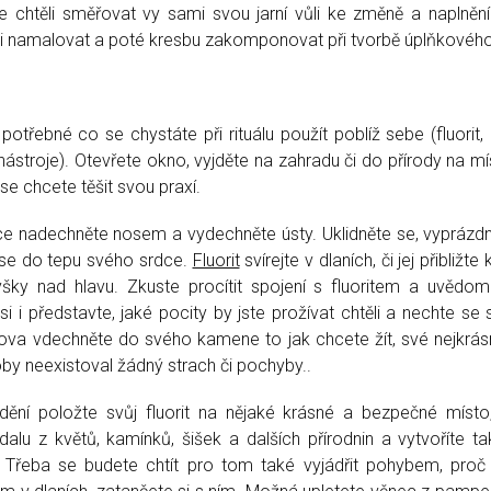
e chtěli směřovat vy sami svou jarní vůli ke změně a naplnění
 i namalovat a poté kresbu zakomponovat při tvorbě úplňkového
 potřebné co se chystáte při rituálu použít poblíž sebe (fluorit, 
nástroje). Otevřete okno, vyjděte na zahradu či do přírody na mís
e chcete těšit svou praxí.
oce nadechněte nosem a vydechněte ústy. Uklidněte se, vyprázd
se do tepu svého srdce.
Fluorit
svírejte v dlaních, či jej přibližte 
šky nad hlavu. Zkuste procítit spojení s fluoritem a uvědomi
 si i představte, jaké pocity by jste prožívat chtěli a nechte s
lova vdechněte do svého kamene to jak chcete žít, své nejkrásně
koby neexistoval žádný strach či pochyby..
dění položte svůj fluorit na nějaké krásné a bezpečné míst
alu z květů, kamínků, šišek a dalších přírodnin a vytvoříte ta
. Třeba se budete chtít pro tom také vyjádřit pohybem, proč