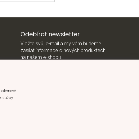
Odebírat newsletter
Vložte svůj e-mail a my vám budeme
zasílat informace o nových produktech
na našem e-shopu.
E-mail
*Vložením e-mailu souhlasíte s
roblémové
podmínkami ochrany osobních údajů
 služby.
ů
Přihlásit se