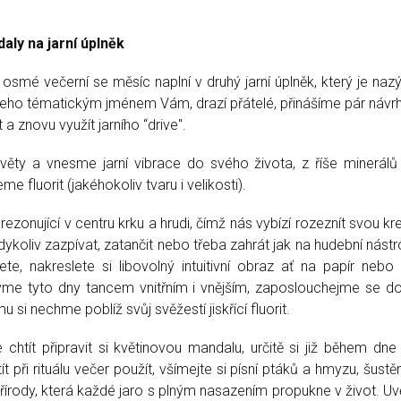
aly na jarní úplněk
osmé večerní se měsíc naplní v druhý jarní úplněk, který je na
 jeho tématickým jménem Vám, drazí přátelé, přinášíme pár návrhů
t a znovu využít jarního “drive".
ěty a vnesme jarní vibrace do svého života, z říše minerál
me fluorit (jakéhokoliv tvaru i velikosti).
ezonující v centru krku a hrudi, čímž nás vybízí rozeznít svou kre
ykoliv zazpívat, zatančit nebo třeba zahrát jak na hudební nástro
te, nakreslete si libovolný intuitivní obraz ať na papír neb
avme tyto dny tancem vnitřním i vnějším, zaposlouchejme se do
u si nechme poblíž svůj svěžestí jiskřící fluorit.
chtít připravit si květinovou mandalu, určitě si již během dne 
t při rituálu večer použít, všímejte si písní ptáků a hmyzu, šustěn
řírody, která každé jaro s plným nasazením propukne v život. Uv