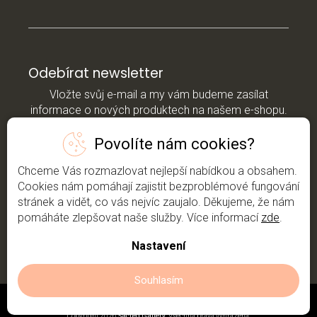
Odebírat newsletter
Vložte svůj e-mail a my vám budeme zasílat
informace o nových produktech na našem e-shopu.
Povolíte nám cookies?
E-mail
Chceme Vás rozmazlovat nejlepší nabídkou a obsahem.
*Vložením e-mailu souhlasíte s
podmínkami
Cookies nám pomáhají zajistit bezproblémové fungování
ochrany osobních údajů
stránek a vidět, co vás nejvíc zaujalo. Děkujeme, že nám
pomáháte zlepšovat naše služby. Více informací
zde
.
Přihlásit se
Nastavení
Souhlasím
Copyright 2026
Sacred Gallery
. Všechna práva vyhrazena.