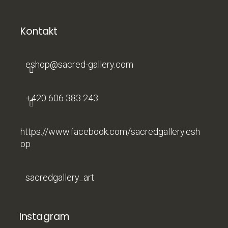
á
p
a
Kontakt
t
í
eshop
@
sacred-gallery.com
+420 606 383 243
https://www.facebook.com/sacredgallery.esh
op
sacredgallery_art
Instagram