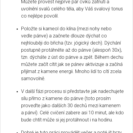
Můžete provést nejprve pár cviků zatnutí a
uvolnění svalů celého těla, aby Váš svalový tonus
co nejlépe povolil.
Položte si karneol do klína (mezi nohy nebo
vedle pánve) a začnete dlouze dýchat co
nejhlouběji do břicha (tzv. jógický dech). Dýchání
postupně protáhněte až do pánve (alespoň 30x),
tzn. dýcháte z úst do pánve a zpět. Během dechu
můžete začít cítit jak se pánev aktivizuje a začíná
přijímat z kamene energii. Mnoho lidí to cítí zcela
samovolně.
V další fázi procesu si představte jak nadechujete
sílu přímo z kamene do pánve (toto prosím
proveďte jako dalších 30 dechů mezi kamenem
a pánví). Celé cvičení zabere asi 10 minut, ale kdo
bude chtít může si jej protáhnout i na hodinu.
Dobré je tuto práci provádět večer a poté jít brzy