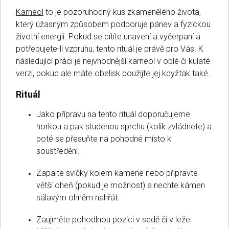
Karneol
to je pozoruhodný kus zkamenělého života,
který úžasným způsobem podporuje pánev a fyzickou
životní energii. Pokud se cítíte unavení a vyčerpaní a
potřebujete-li vzpruhu, tento rituál je právě pro Vás. K
následující práci je nejvhodnější karneol v oblé či kulaté
verzi, pokud ale máte obelisk použijte jej kdyžtak také.
Rituál
Jako přípravu na tento rituál doporučujeme
horkou a pak studenou sprchu (kolik zvládnete) a
poté se přesuňte na pohodné místo k
soustředění.
Zapalte svíčky kolem kamene nebo připravte
větší oheň (pokud je možnost) a nechte kámen
sálavým ohněm nahřát.
Zaujměte pohodlnou pozici v sedě či v leže.