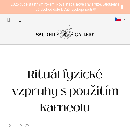
Přejít
2026 bude šťastným rokem! Nová etapa, nové sny a vize. Budujeme
na
náš obchod dále k Vaší spokojenosti 💜
obsah
Nákupní
košík
Rituál fyzické
vzpruhy s použitím
karneolu
30.11.2022