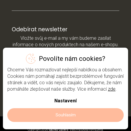
Odebírat newsletter
Vložte svůj e-mail a my vám budeme zasílat
informace o nových produktech na našem e-shopu.
Povolíte nám cookies?
E-mail
Chceme Vás rozmazlovat nejlepší nabídkou a obsahem.
*Vložením e-mailu souhlasíte s
podmínkami
Cookies nám pomáhají zajistit bezproblémové fungování
ochrany osobních údajů
stránek a vidět, co vás nejvíc zaujalo. Děkujeme, že nám
pomáháte zlepšovat naše služby. Více informací
zde
.
Přihlásit se
Nastavení
Souhlasím
Copyright 2026
Sacred Gallery
. Všechna práva vyhrazena.