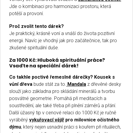
Jde o kombinaci pro harmonizaci prostoru, která
potěší a provoní.
Proč zvolit tento dárek?
Je praktický, krásně voní a vnáší do života pozitivní
energii. Navíc je vhodný jak pro začátečnice, tak pro
zkušené spirituální duše.
Za 1000 Kč: Hluboká spirituální práce?
Vsaďte na speciální dárek!
Co takhle poctivé řemeslné dárečky? Kousek s
vůní dřeva
bude stát za to.
Mandala
z dřevěné desky
slouží jako základna pro skládání minerálů a tvorbu
posvátné geometrie. Pomáhá při meditacích a
soustředění, ale také třeba při plnění záměrů a přání.
Další úžasný tip v cenové relaci do 1000 Kč je ručně
vyráběný
vykuřovací vějíř
pro milovnice očistného
dýmu
, který nejen usnadní práci s kouřem při rituálech,