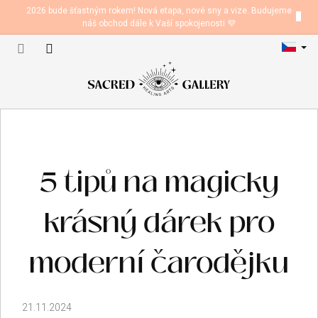
Přejít
2026 bude šťastným rokem! Nová etapa, nové sny a vize. Budujeme
na
náš obchod dále k Vaší spokojenosti 💜
obsah
Nákupní
košík
5 tipů na magicky
krásný dárek pro
moderní čarodějku
21.11.2024