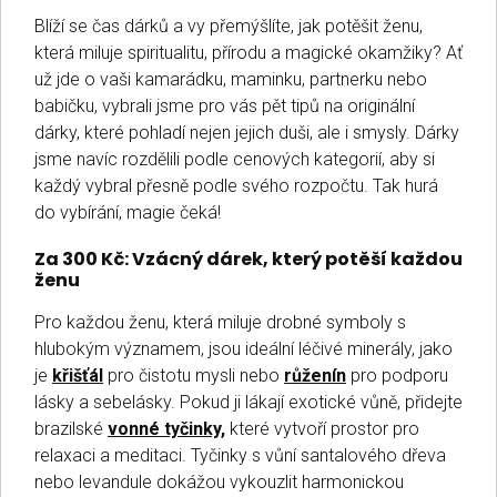
Blíží se čas dárků a vy přemýšlíte, jak potěšit ženu,
která miluje spiritualitu, přírodu a magické okamžiky? Ať
už jde o vaši kamarádku, maminku, partnerku nebo
babičku, vybrali jsme pro vás pět tipů na originální
dárky, které pohladí nejen jejich duši, ale i smysly. Dárky
jsme navíc rozdělili podle cenových kategorií, aby si
každý vybral přesně podle svého rozpočtu. Tak hurá
do vybírání, magie čeká!
Za 300 Kč: Vzácný dárek, který potěší každou
ženu
Pro každou ženu, která miluje drobné symboly s
hlubokým významem, jsou ideální léčivé minerály, jako
je
křišťál
pro čistotu mysli nebo
růženín
pro podporu
lásky a sebelásky. Pokud ji lákají exotické vůně, přidejte
brazilské
vonné tyčinky,
které vytvoří prostor pro
relaxaci a meditaci. Tyčinky s vůní santalového dřeva
nebo levandule dokážou vykouzlit harmonickou