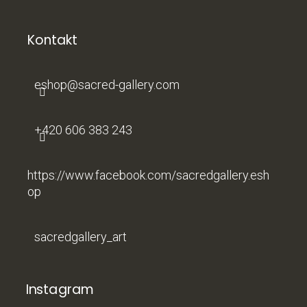
á
p
a
Kontakt
t
í
eshop
@
sacred-gallery.com
+420 606 383 243
https://www.facebook.com/sacredgallery.esh
op
sacredgallery_art
Instagram