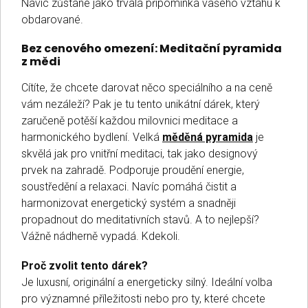
Navíc zůstane jako trvalá připomínka vašeho vztahu k
obdarované.
Bez cenového omezení: Meditační pyramida
z mědi
Cítíte, že chcete darovat něco speciálního a na ceně
vám nezáleží? Pak je tu tento unikátní dárek, který
zaručeně potěší každou milovnici meditace a
harmonického bydlení. Velká
měděná pyramida
je
skvělá jak pro vnitřní meditaci, tak jako designový
prvek na zahradě. Podporuje proudění energie,
soustředění a relaxaci. Navíc pomáhá čistit a
harmonizovat energetický systém a snadněji
propadnout do meditativních stavů. A to nejlepší?
Vážně nádherně vypadá. Kdekoli.
Proč zvolit tento dárek?
Je luxusní, originální a energeticky silný. Ideální volba
pro významné příležitosti nebo pro ty, které chcete