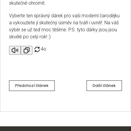
skutečně ohromit.
Vyberte ten správný dárek pro vaši moderní čarodějku
a vykouzlete jí skutečný úsměv na tváři i uvnitř. Na váš
výběr se už teď moc těšíme. P.S. tyto dárky jsou jsou
skvělé po celý rok! :)
4o
Předchozí článek
Další článek
Z