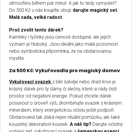
atmosféru během pár minut. A jak to tedy vymyslet?
Do 300 Kč u nás koupíte obojí:
darujte magický set.
Malá sada, velká radost.
Proč zvolit tento dárek?
Kamínky i tyčinky jsou cenově dostupné, ale jejich
význam je hluboký. Jsou ideální jako malá pozornost
nebo symbolická připomínka, že na obdarovanou
myslíte.
Za 500 Kč: Vykuřovadla pro magický domov
Vykuřovací svazek
z bílé šalvěje nebo dračí krve je
krásný dárek pro ty dámy či slečny, které si rády čistí
prostor od negativní energie. Pokud chcete dárek
posunout o úroveň výš, zkombinujte svazek s krásným
minerálem, který energetickou očistu ještě podpoří.
Obdarovaná tak získá nejen rituální pomůcku, ale také
kouzelný dekorativní kousek.
A náš tip?
Darujte očistný
voňavý set: vykuřovací svazek a
šamanskou esenci.