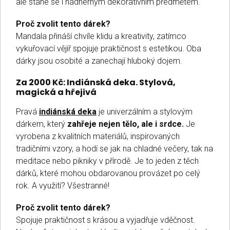
ale stane se i nádherným dekorativním předmětem.
Proč zvolit tento dárek?
Mandala přináší chvíle klidu a kreativity, zatímco
vykuřovací vějíř spojuje praktičnost s estetikou. Oba
dárky jsou osobité a zanechají hluboký dojem.
Za 2000 Kč: Indiánská deka. Stylová,
magická a hřejivá
Pravá
indiánská deka
je univerzálním a stylovým
dárkem, který
zahřeje nejen tělo, ale i srdce.
Je
vyrobena z kvalitních materiálů, inspirovaných
tradičními vzory, a hodí se jak na chladné večery, tak na
meditace nebo pikniky v přírodě. Je to jeden z těch
dárků, které mohou obdarovanou provázet po celý
rok. A využití? Všestranné!
Proč zvolit tento dárek?
Spojuje praktičnost s krásou a vyjadřuje vděčnost.