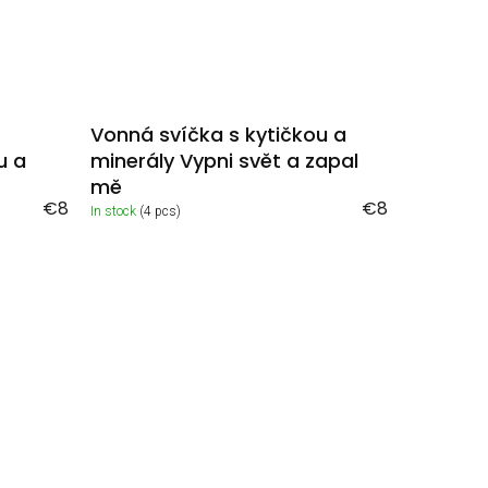
Vonná svíčka s kytičkou a
u a
minerály Vypni svět a zapal
mě
€8
€8
In stock
(4 pcs)