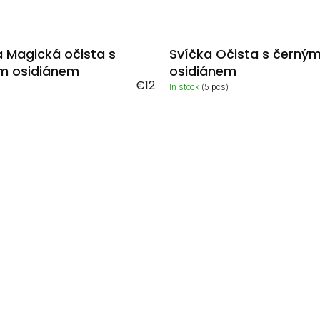
a Magická očista s
Svíčka Očista s černý
m osidiánem
osidiánem
€12
In stock
(5 pcs)