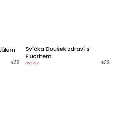
Svíčka Doušek zdraví s
šťálem
Fluoritem
€12
€12
Sold out