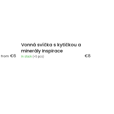
Vonná svíčka s kytičkou a
minerály Inspirace
€6
€8
from
In stock
(>5 pcs)