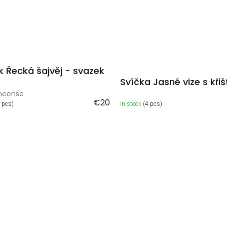
k Řecká šajvěj - svazek
Svíčka Jasné vize s kři
incense
€20
 pcs)
In stock
(4 pcs)