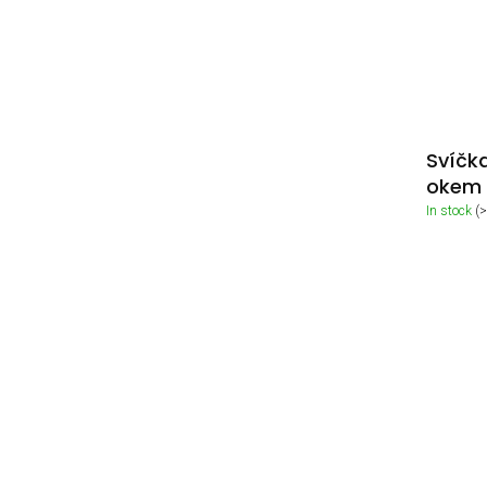
Svíčka
okem
In stock
(