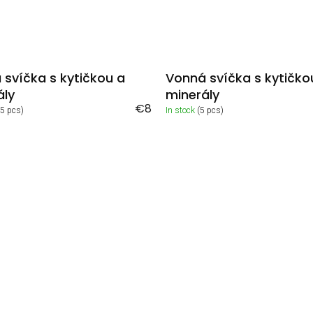
 svíčka s kytičkou a
Vonná svíčka s kytičko
ály
minerály
€8
>5 pcs)
In stock
(5 pcs)