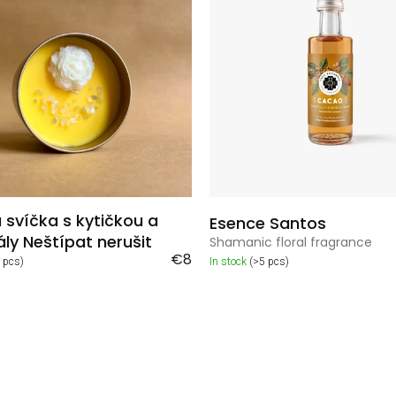
 svíčka s kytičkou a
Esence Santos
ly Neštípat nerušit
Shamanic floral fragrance
€8
 pcs)
In stock
(>5 pcs)