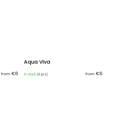
Aqua Viva
€6
€6
from
from
In stock
(4 pcs)