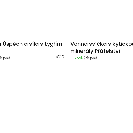
 Úspěch a síla s tygřím
Vonná svíčka s kytičko
minerály Přátelství
€12
>5 pcs)
In stock
(>5 pcs)