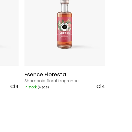
t
Bestsellers
s
o
Alphabetically
r
t
i
n
g
Esence Floresta
Shamanic floral fragrance
€14
€14
In stock
(4 pcs)