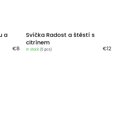
u a
Svíčka Radost a štěstí s
citrínem
€8
€12
In stock
(5 pcs)