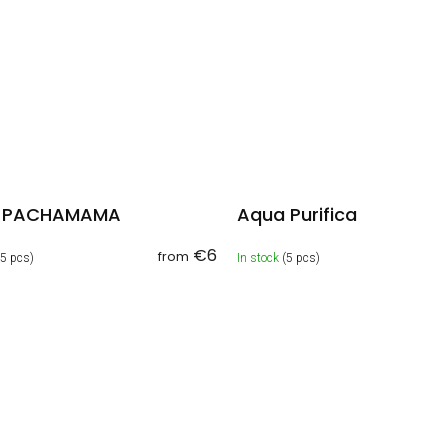
 PACHAMAMA
Aqua Purifica
€6
from
>5 pcs)
In stock
(5 pcs)