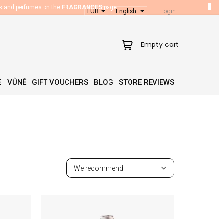
es and perfumes on the
FRAGRANCES
page.
EUR
English
Login
Shopping
Empty cart
cart
E
VŮNĚ
GIFT VOUCHERS
BLOG
STORE REVIEWS
P
r
We recommend
o
d
Least expensive
u
Most expensive
c