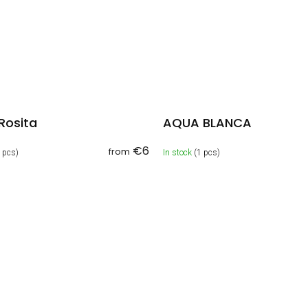
Rosita
AQUA BLANCA
€6
from
 pcs)
In stock
(1 pcs)