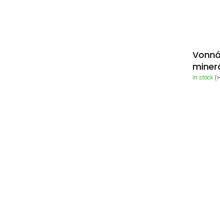
Vonná
miner
In stock
(