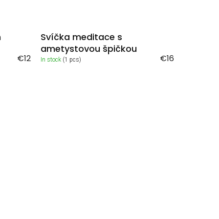
m
Svíčka meditace s
ametystovou špičkou
€12
€16
In stock
(1 pcs)